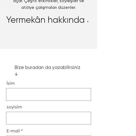
açar. Çeşitli etkinlikler, söyleşiler ve
atölye çalışmaları düzenler.
Yermekân hakkında
•
Bize buradan da yazabilirsiniz
↓
İsim
soyisim
E-mail