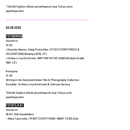
* Etkinlik İngilizce dilinde gerçekleşecek olup Türkçe çeviri
yapılmayacaktır.
20.09.2025
FOTOROMAN
Gösterim
13:00
• Gusztáv Hámos, Katja Pratschke:
CITIES (TERRITORIES &
OCCUPATION)
(Almanya 2019, 27’)
• Sirkka-Liisa Konttinen:
WRITING IN THE SAND
(Birleşik Krallık
1991, 43’)
Konuşma
14:30
Writing in the Sand and Amber Film & Photography Collective
Konuklar: Sirkka-Liisa Konttinen & Zekican Sarısoy
*Etkinlik İngilizce dilinde gerçekleşecek olup Türkçe çeviri
yapılmayacaktır.
FOTOFİLM #1
Gösterim
19:00, Kült Kavaklıdere
• Klára Tasovská:
I’M NOT EVERYTHING I WANT TO BE
(Çek
Cumhuriyeti, Slovakya, Avusturya 2024, 90’)