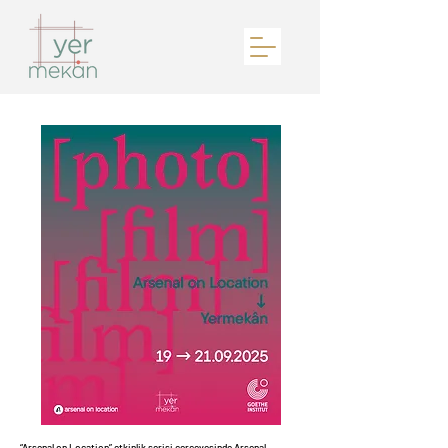
“Arsenal on Location” etkinlik serisi çerçevesinde
Arsenal