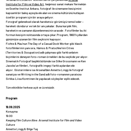
Institute for Film ve Video Art
, bağımsız sanat mekanı Yermekân
ve Goethe-Institut Ankara, fotoğraf ile sinemanın kesişimini
kapsamlı bir bakış açısıyla ele alan ve sinema kültürünü kutlayan
özel bir program için bir araya geliyor.
Fotoğraf geleneksel olarak hareketsiz görüntüyü temsil eder –
hareketi dondurur ve tek bir anı yakalar. Buna karşılık film,
hareketin ve zamanın düzenlenmesinin aracıdır. Fotofilmler bu iki
formun kesişim noktasında ortaya çıkar.
Program, 1960’lı yıllardan
günümüze uzanan bir film seçkisini kapsıyor.
Fichte & Mau’nun The Day of a Casual Dock Worker gibi klasik
fotofilmlerinin yanı sıra, Hámos & Pratschke’nin Cities
(Territories & Occupation) adlı çalışması gibi farklı anlatım
biçimlerini deneyen foto-roman örnekleri de bu seçkide yer alıyor.
Sinematik Fotoğraf başlıklı bölümde ise Silke Grossmann ve Ken
Jacobs’un filmleri, fotoğrafik imgeyi farklı açılardan ele
alıyor.
Gösterimlere ise Arsenal’den Annette Lingg ile fotoğraf
sanatçısı ve Writing in the Sand adlı foto-romanının yaratıcısı
Sirkka-Liisa Konttinen ile yapılacak söyleşiler eşlik edecek.
Tüm etkinlikler herkese açık ve ücretsizdir.
Program
19.09.2025
Konuşma
19:00
Keeping Film Culture Alive: Arsenal Institute for Film and Video
Culture
Annette Lingg & Bilge Taş