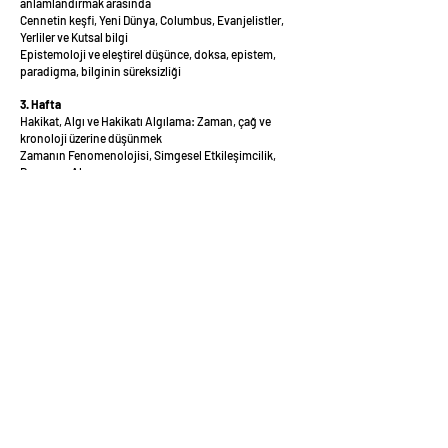
anlamlandırmak arasında
Cennetin keşfi, Yeni Dünya, Columbus, Evanjelistler,
Yerliler ve Kutsal bilgi
Epistemoloji ve eleştirel düşünce, doksa, epistem,
paradigma, bilginin süreksizliği
3. Hafta
Hakikat, Algı ve Hakikatı Algılama: Zaman, çağ ve
kronoloji üzerine düşünmek
Zamanın Fenomenolojisi, Simgesel Etkileşimcilik,
Duyum ve Algı
4. Hafta
Hakikatın yeniden inşası: Gündelik hayat sosyolojisi,
Sembolik etkileşim, Toplumsal gerçekçilik Toplumun
vs. İktidarın Hakikat üretimi
Kültür/kanaat endüstrisi, kültürel hegemonya ve
kültürel sermaye
Büyük anlatılar vs. mikro anlatılar – üst yapı, altyapı,
lümpen, vasat, elit, seçkin
5. Hafta
Hakikat ötesine geçişi hatırlamak. Milenyum, Matrix,
Hipergerçeklik, Sanal gerçeklik
Hangi hapı yaşıyoruz? Maviyi mi kırmızıyı mı?
Bilim-kurgunun ufuğu ve distopyanın şimdiliği