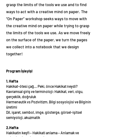
grasp the limits of the tools we use and to find
ways to act with a creative mind on paper. The
“On Paper” workshop seeks ways to move with
the creative mind on paper while trying to grasp
the limits of the tools we use. As we move freely
on the surface of the paper, we turn the pages
we collect into a notebook that we design
together!
Program İşleyişi
1. Hafta
Hakikat-ötesi çağ… Peki, önce Hakikat neydi?
Kavramsal giriş ve terminoloji: Hakikat, veri, olgu,
gerçeklik, doğruluk
Hermeneutik vs Pozivitizm. Bilgi sosyolojisi ve Bilginin
üretimi
Dil, işaret, sembol, imge, gösterge, görsel-işitsel
semiyoloji, akuzmatik
2.Hafta
Hakikatin keşfi – Hakikati anlama – Anlamak ve